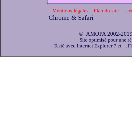
Mentions légales
Plan du site
Lie
Chrome & Safari
© AMOPA
2002-2019 t
Site optimisé pour une r
Testé avec Internet Explorer 7 et +,