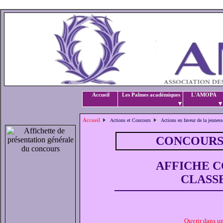
Accueil
Les Palmes académiques
L'AMOPA
Accueil
Actions et Concours
Actions en faveur de la jeune
CONCOURS 
AFFICHE C
CLASS
Ouvrir dans u